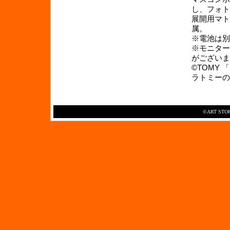
し、フォト
展開用マト
属。
※電池は別
※モニター
がございま
©TOMY
ラトミーの
©ART STORM 