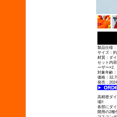
製品仕様：
サイズ：約3
材質：ダイ
セット内容
ーザー×2
対象年齢：
価格：32,
発売：202
高精密ダイ
場!!
各部にダイ
開用の2種
マスコンボ