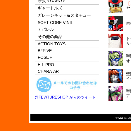
牙狼＜GARO＞
【
ギャートルズ
ヤ
ガレージキット＆スタチュー
SOFT-CORE VINIL
未
アパレル
その他の商品
ト
サ
ACTION TOYS
B2FIVE
聖
POSE＋
オ
H.L.PRO
CHARA-ART
聖
イ
聖
ア
@FEWTURESHOP からのツイート
©ART STORM 