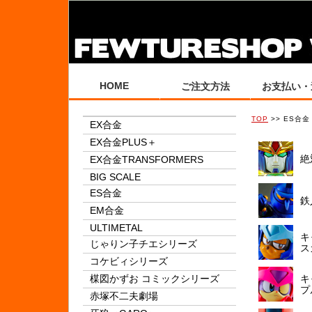
HOME
ご注文方法
お支払い・
TOP
>> ES合金
EX合金
EX合金PLUS＋
絶
EX合金TRANSFORMERS
BIG SCALE
ES合金
鉄
EM合金
ULTIMETAL
キ
じゃりン子チエシリーズ
ス
コケビィシリーズ
楳図かずお コミックシリーズ
キ
プ
赤塚不二夫劇場