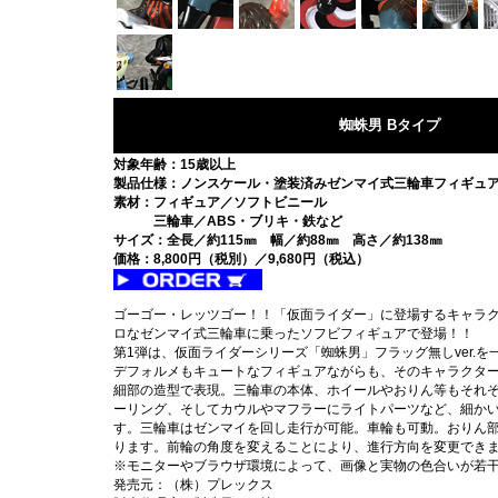
蜘蛛男 Bタイプ
対象年齢：15歳以上
製品仕様：ノンスケール・塗装済みゼンマイ式三輪車フィギュ
素材：フィギュア／ソフトビニール
三輪車／ABS・ブリキ・鉄など
サイズ：全長／約115㎜ 幅／約88㎜ 高さ／約138㎜
価格：8,800円（税別）／9,680円（税込）
ゴーゴー・レッツゴー！！「仮面ライダー」に登場するキャラ
ロなゼンマイ式三輪車に乗ったソフビフィギュアで登場！！
第1弾は、仮面ライダーシリーズ「蜘蛛男」フラッグ無しver.を
デフォルメもキュートなフィギュアながらも、そのキャラクタ
細部の造型で表現。三輪車の本体、ホイールやおりん等もそれ
ーリング、そしてカウルやマフラーにライトパーツなど、細か
す。三輪車はゼンマイを回し走行が可能。車輪も可動。おりん
ります。前輪の角度を変えることにより、進行方向を変更でき
※モニターやブラウザ環境によって、画像と実物の色合いが若
発売元：（株）プレックス